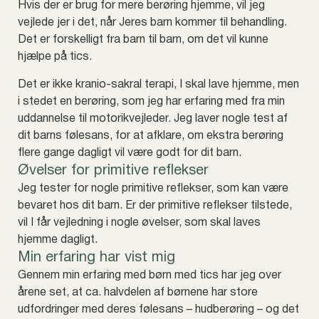
Hvis der er brug for mere berøring hjemme, vil jeg
vejlede jer i det, når Jeres barn kommer til behandling.
Det er forskelligt fra barn til barn, om det vil kunne
hjælpe på tics.
Det er ikke kranio-sakral terapi, I skal lave hjemme, men
i stedet en berøring, som jeg har erfaring med fra min
uddannelse til motorikvejleder. Jeg laver nogle test af
dit barns følesans, for at afklare, om ekstra berøring
flere gange dagligt vil være godt for dit barn.
Øvelser for primitive reflekser
Jeg tester for nogle primitive reflekser, som kan være
bevaret hos dit barn. Er der primitive reflekser tilstede,
vil I får vejledning i nogle øvelser, som skal laves
hjemme dagligt.
Min erfaring har vist mig
Gennem min erfaring med børn med tics har jeg over
årene set, at ca. halvdelen af børnene har store
udfordringer med deres følesans – hudberøring – og det