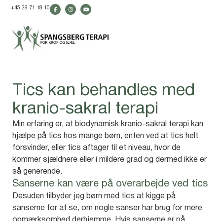
+45 28 71 18 10
Tics kan behandles med
kranio-sakral terapi
Min erfaring er, at biodynamisk kranio-sakral terapi kan
hjælpe på tics hos mange børn, enten ved at tics helt
forsvinder, eller tics aftager til et niveau, hvor de
kommer sjældnere eller i mildere grad og dermed ikke er
så generende.
Sanserne kan være på overarbejde ved tics
Desuden tilbyder jeg børn med tics at kigge på
sanserne for at se, om nogle sanser har brug for mere
opmærksomhed derhjemme. Hvis sanserne er på