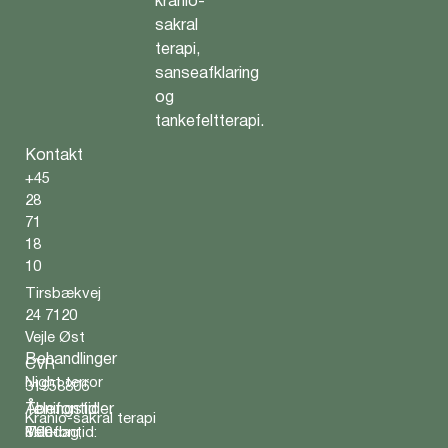
kranio-
sakral
terapi,
sanseafklaring
og
tankefeltterapi.
Kontakt
+45
28
71
18
10
Tirsbækvej
24 7120
Vejle Øst
Behandlinger
CVR
Night terror
31958806
Telefontid
Åbningstider
Kranio-sakral terapi
Telefontid:
Mandag,
8.00-