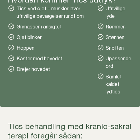
Hvordan kommer Tics udtryk?
Tics ved øjet – muskler laver
Ufrivillige
ufrivillige bevægelser rundt om
lyde
Grimasser i ansigtet
Rømmen
Øjet blinker
Stønnen
Hoppen
Snøften
Kaster med hovedet
Upassende
ord
Drejer hovedet
Samlet
kaldet
lydtics
Tics behandling med kranio-sakral
terapi foregår sådan: