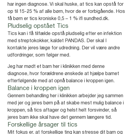
har ingen diagnose. Vi skal huske, at tics kan opstå for
op til 15-25 % af alle børn, hvor de er forbigående. Hos
få børn er tics kroniske 0,5 – 1 % ifl sundhed.dk.
Pludselig opstået Tics
Tics kan i få tilfælde opstå pludselig efter en infektion
med streptokokker, kaldet PANDAS. Der skal I
kontakte jeres læge for udredning. Der vil være andre
udfordringer, som følger med.
Jeg har mødt et barn her i klinikken med denne
diagnose, hvor forældrene ønskede at hjælpe barnet
efterfølgende med at opnå balance i kroppen igen.
Balance i kroppen igen
Gennem behandling her i klinikken arbejder jeg sammen
med jer og jeres børn på at skabe mest mulig balance i
kroppen, så tics aftager og helst helt forsvinder, så
jeres barn ikke skal have det gennem længere tid.
Forskellige årsager til tics
Mit fokus er, at forskellige ting kan stresse dit barn og