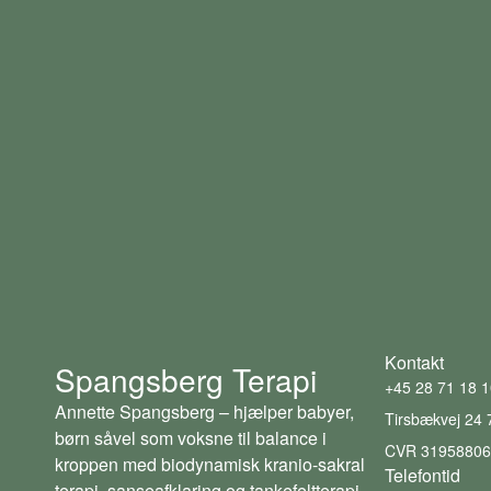
Kontakt
Spangsberg Terapi
+45 28 71 18 
Annette Spangsberg – hjælper babyer,
Tirsbækvej 24 
børn såvel som voksne til balance i
CVR 3195880
kroppen med biodynamisk kranio-sakral
Telefontid
terapi, sanseafklaring og tankefeltterapi.