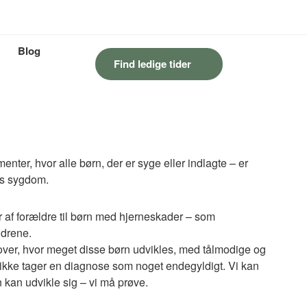
Blog
Find ledige tider
enter, hvor alle børn, der er syge eller indlagte – er
es sygdom.
r af forældre til børn med hjerneskader – som
drene.
over, hvor meget disse børn udvikles, med tålmodige og
 ikke tager en diagnose som noget endegyldigt. Vi kan
 kan udvikle sig – vi må prøve.