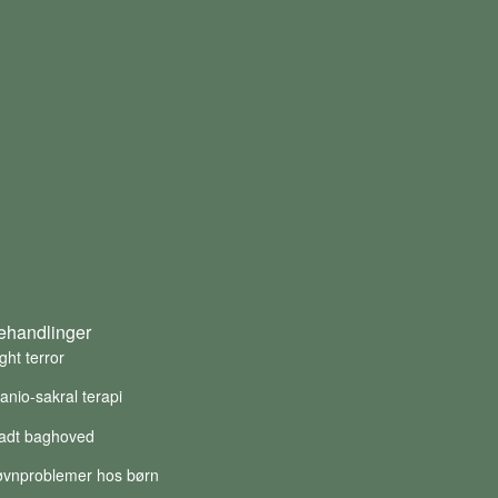
ehandlinger
ght terror
anio-sakral terapi
ladt baghoved
øvnproblemer hos børn