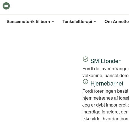
Sansemotorik til børn
Tankefeltterapi
Om Annette
SMILfonden
Fordi de laver arrangem
velkomne, uanset der
Hjernebarnet
Fordi foreningen bestå
hjemmetrænes af foræl
Jeg er dybt imponeret 
ihærdige forældre, der
ikke vide, hvordan børn