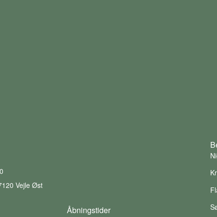
B
Ni
10
Kr
7120 Vejle Øst
F
6
S
Åbningstider