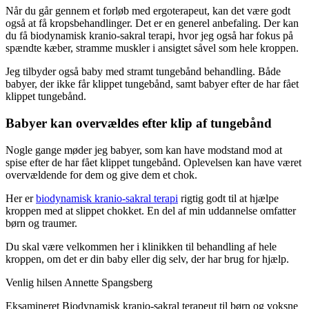
Når du går gennem et forløb med ergoterapeut, kan det være godt
også at få kropsbehandlinger. Det er en generel anbefaling. Der kan
du få biodynamisk kranio-sakral terapi, hvor jeg også har fokus på
spændte kæber, stramme muskler i ansigtet såvel som hele kroppen.
Jeg tilbyder også baby med stramt tungebånd behandling. Både
babyer, der ikke får klippet tungebånd, samt babyer efter de har fået
klippet tungebånd.
Babyer kan overvældes efter klip af tungebånd
Nogle gange møder jeg babyer, som kan have modstand mod at
spise efter de har fået klippet tungebånd. Oplevelsen kan have været
overvældende for dem og give dem et chok.
Her er
biodynamisk kranio-sakral terapi
rigtig godt til at hjælpe
kroppen med at slippet chokket. En del af min uddannelse omfatter
børn og traumer.
Du skal være velkommen her i klinikken til behandling af hele
kroppen, om det er din baby eller dig selv, der har brug for hjælp.
Venlig hilsen Annette Spangsberg
Eksamineret Biodynamisk kranio-sakral terapeut til børn og voksne