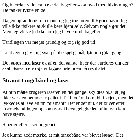
Og hvordan ville jeg have det bagefter – og hvad med bivirkninger?
De tanker fyldte en del.
Dagen oprandt og min mand og jeg tog turen til København. Jeg
ville ikke risikere at skulle køre hjem selv. Selvom nogle gør det.
Men jeg vidste jo ikke, om jeg havde ondt bagefter.
Tandlægen var meget grundig og tog sig god tid
Tandlægen gav mig svar på alle spørgsmål, før hun gik i gang.
Det gøres med laser og af en del gange, hvor der vurderes om der
skal løsnes mere og der kigges hele tiden på resultatet.
Stramt tungebånd og laser
At hun måtte brugeren laseren en del gange, skyldtes bl.a. at jeg
ikke var den nemmeste patient. En blodåre kom lidt i vejen, men det
lykkedes at lave en fin “diamant” Det er det hul, der bliver efter
laserbehandlingen og som gør at bevægeligheden af tungen kan
blive større.
Smerter efter laserindgrebet
Jeg kunne godt mærke, at mit tungebånd var blevet løsnet. Det