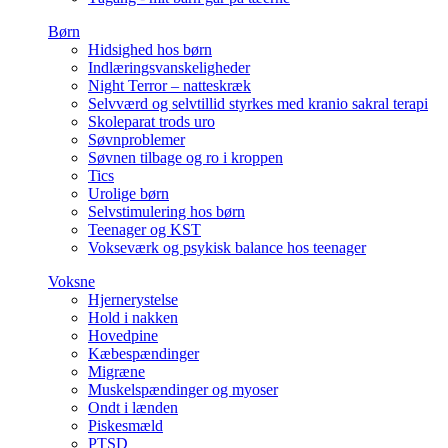
Børn
Hidsighed hos børn
Indlæringsvanskeligheder
Night Terror – natteskræk
Selvværd og selvtillid styrkes med kranio sakral terapi
Skoleparat trods uro
Søvnproblemer
Søvnen tilbage og ro i kroppen
Tics
Urolige børn
Selvstimulering hos børn
Teenager og KST
Vokseværk og psykisk balance hos teenager
Voksne
Hjernerystelse
Hold i nakken
Hovedpine
Kæbespændinger
Migræne
Muskelspændinger og myoser
Ondt i lænden
Piskesmæld
PTSD