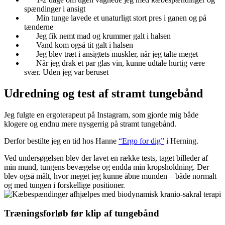
spændinger i ansigt
Min tunge lavede et unaturligt stort pres i ganen og på
tænderne
Jeg fik nemt mad og krummer galt i halsen
Vand kom også tit galt i halsen
Jeg blev træt i ansigtets muskler, når jeg talte meget
Når jeg drak et par glas vin, kunne udtale hurtig være
svær. Uden jeg var beruset
Udredning og test af stramt tungebånd
Jeg fulgte en ergoterapeut på Instagram, som gjorde mig både
klogere og endnu mere nysgerrig på stramt tungebånd.
Derfor bestilte jeg en tid hos Hanne
“Ergo for dig”
i Herning.
Ved undersøgelsen blev der lavet en række tests, taget billeder af
min mund, tungens bevægelse og endda min kropsholdning. Der
blev også målt, hvor meget jeg kunne åbne munden – både normalt
og med tungen i forskellige positioner.
Træningsforløb før klip af tungebånd