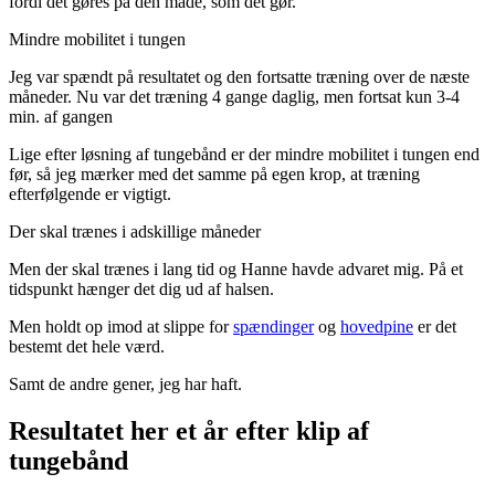
fordi det gøres på den måde, som det gør.
Mindre mobilitet i tungen
Jeg var spændt på resultatet og den fortsatte træning over de næste
måneder. Nu var det træning 4 gange daglig, men fortsat kun 3-4
min. af gangen
Lige efter løsning af tungebånd er der mindre mobilitet i tungen end
før, så jeg mærker med det samme på egen krop, at træning
efterfølgende er vigtigt.
Der skal trænes i adskillige måneder
Men der skal trænes i lang tid og Hanne havde advaret mig. På et
tidspunkt hænger det dig ud af halsen.
Men holdt op imod at slippe for
spændinger
og
hovedpine
er det
bestemt det hele værd.
Samt de andre gener, jeg har haft.
Resultatet her et år efter klip af
tungebånd