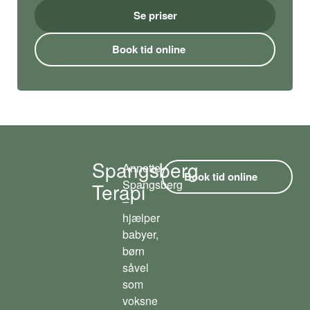
Se priser
Book tid online
Spangsberg
Annette
Book tid online
Spangsberg
Terapi
–
hjælper
babyer,
børn
såvel
som
voksne