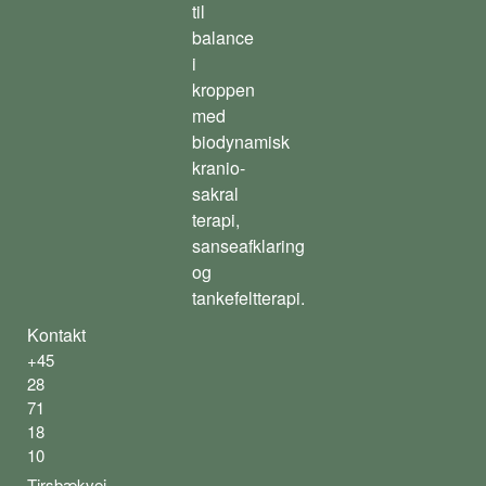
til
balance
i
kroppen
med
biodynamisk
kranio-
sakral
terapi,
sanseafklaring
og
tankefeltterapi.
Kontakt
+45
28
71
18
10
Tirsbækvej