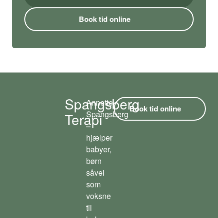
Book tid online
Spangsberg
Annette
Book tid online
Spangsberg
Terapi
–
hjælper
babyer,
børn
såvel
som
voksne
til