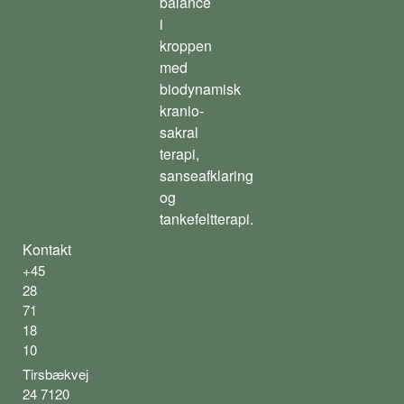
balance
i
kroppen
med
biodynamisk
kranio-
sakral
terapi,
sanseafklaring
og
tankefeltterapi.
Kontakt
+45
28
71
18
10
Tirsbækvej
24 7120